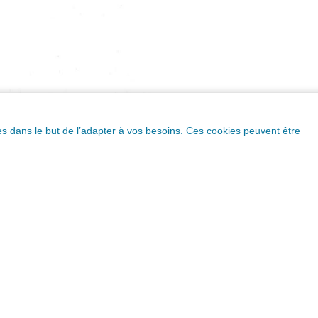
ques dans le but de l’adapter à vos besoins. Ces cookies peuvent être
Essayez une autre recherche ou cliquez sur une de ces ville
populaires et découvrez de nouvelles cartes postales.