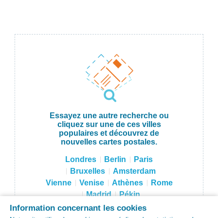
Essayez une autre recherche ou
cliquez sur une de ces villes
populaires et découvrez de
nouvelles cartes postales.
Londres
Berlin
Paris
Bruxelles
Amsterdam
Vienne
Venise
Athènes
Rome
Madrid
Pékin
Hong Kong
Tokyo
Moscou
Information concernant les cookies
Sydney
New York