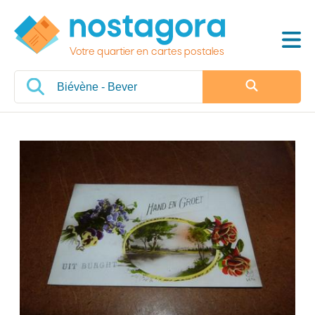
Votre quartier en cartes postales
Veuillez patienter, nous
chargeons les cartes postales
…