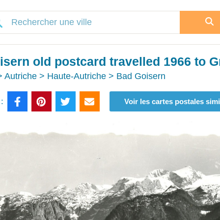
sern old postcard travelled 1966 to 
 Autriche > Haute-Autriche > Bad Goisern
:
Voir les cartes postales simi