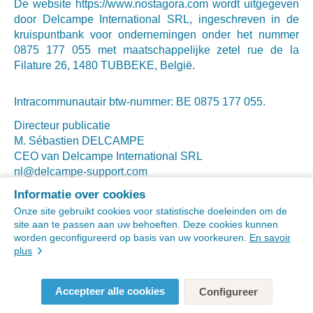
De website https://www.nostagora.com wordt uitgegeven
door Delcampe International SRL, ingeschreven in de
kruispuntbank voor ondernemingen onder het nummer
0875 177 055 met maatschappelijke zetel rue de la
Filature 26, 1480 TUBBEKE, België.
Intracommunautair btw-nummer: BE 0875 177 055.
Directeur publicatie
M. Sébastien DELCAMPE
CEO van Delcampe International SRL
nl@delcampe-support.com
Informatie over cookies
Deze website wordt gehost door OVH - 2 rue kellermann
BP 80157 59053 ROUBAIX CEDEX 1 - Frankrijk
Onze site gebruikt cookies voor statistische doeleinden om de
site aan te passen aan uw behoeften. Deze cookies kunnen
SAS met maatschappelijk kapitaal van € 10 174 560,00 -
worden geconfigureerd op basis van uw voorkeuren.
En savoir
RCS LILLE METROPOLE 424 761 419 00045 - Code
plus
APE 2620Z
Btw-nr. FR 22 424 761 419
Accepteer alle cookies
Configureer